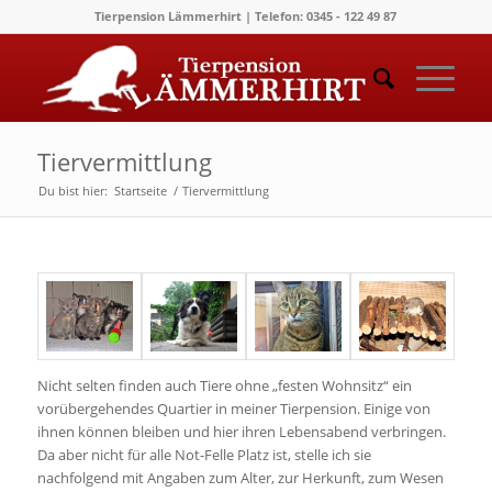
Tierpension Lämmerhirt | Telefon: 0345 - 122 49 87
Tiervermittlung
Du bist hier:
Startseite
/
Tiervermittlung
Nicht selten finden auch Tiere ohne „festen Wohnsitz“ ein
vorübergehendes Quartier in meiner Tierpension. Einige von
ihnen können bleiben und hier ihren Lebensabend verbringen.
Da aber nicht für alle Not-Felle Platz ist, stelle ich sie
nachfolgend mit Angaben zum Alter, zur Herkunft, zum Wesen