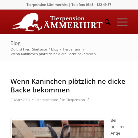
Tierpension Lämmerhirt | Telefon: 0345 - 122 49 87
Blog
Du bist hier:
Startseite
/
Blog
/
Tierpension
/
Wenn Kaninchen plötzlich ne dicke Backe bekommen
Wenn Kaninchen plötzlich ne dicke
Backe bekommen
/
/
/
2. März 2024
0 Kommentare
in
Tierpension
Bei
unserer
Antje