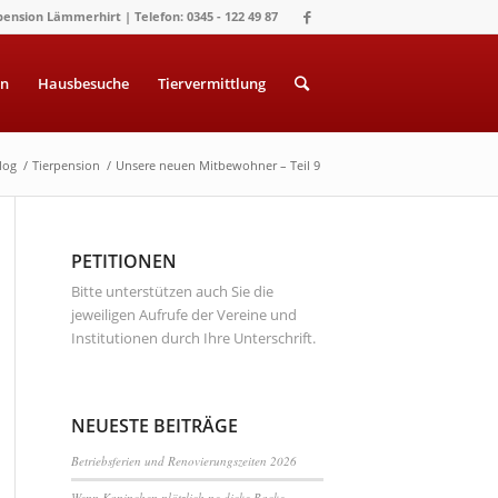
pension Lämmerhirt | Telefon: 0345 - 122 49 87
on
Hausbesuche
Tiervermittlung
log
/
Tierpension
/
Unsere neuen Mitbewohner – Teil 9
PETITIONEN
Bitte unterstützen auch Sie die
jeweiligen Aufrufe der Vereine und
Institutionen durch Ihre Unterschrift.
NEUESTE BEITRÄGE
Betriebsferien und Renovierungszeiten 2026
Wenn Kaninchen plötzlich ne dicke Backe