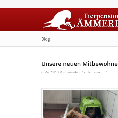
Blog
Unsere neuen Mitbewohner 
/
/
/
6. Mai 2021
0 Kommentare
in
Tierpension