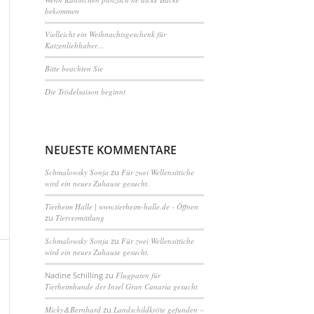
bekommen
Vielleicht ein Weihnachtsgeschenk für
Katzenliebhaber…
Bitte beachten Sie
Die Trödelsaison beginnt
NEUESTE KOMMENTARE
Schmalowsky Sonja
zu
Für zwei Wellensittiche
wird ein neues Zuhause gesucht.
Tierheim Halle | www.tierheim-halle.de - Öffnen
zu
Tiervermittlung
Schmalowsky Sonja
zu
Für zwei Wellensittiche
wird ein neues Zuhause gesucht.
Nadine Schilling
zu
Flugpaten für
Tierheimhunde der Insel Gran Canaria gesucht
Micky&Bernhard
zu
Landschildkröte gefunden –