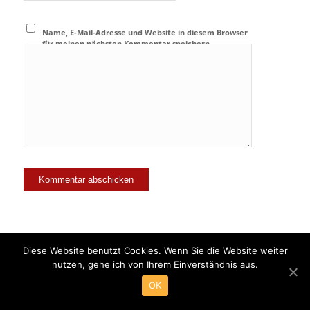
Name, E-Mail-Adresse und Website in diesem Browser
für meinen nächsten Kommentar speichern.
Diese Website benutzt Cookies. Wenn Sie die Website weiter
nutzen, gehe ich von Ihrem Einverständnis aus.
© Copyright - Tierpension Lämmerhirt -
Enfold Theme by Kriesi
OK
Reservierung
Kontakt
Impressum
Datenschutzerklärung