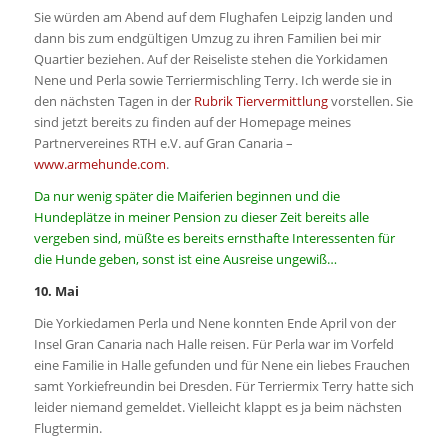
Sie würden am Abend auf dem Flughafen Leipzig landen und
dann bis zum endgültigen Umzug zu ihren Familien bei mir
Quartier beziehen. Auf der Reiseliste stehen die Yorkidamen
Nene und Perla sowie Terriermischling Terry. Ich werde sie in
den nächsten Tagen in der
Rubrik Tiervermittlung
vorstellen. Sie
sind jetzt bereits zu finden auf der Homepage meines
Partnervereines RTH e.V. auf Gran Canaria –
www.armehunde.com
.
Da nur wenig später die Maiferien beginnen und die
Hundeplätze in meiner Pension zu dieser Zeit bereits alle
vergeben sind, müßte es bereits ernsthafte Interessenten für
die Hunde geben, sonst ist eine Ausreise ungewiß…
10. Mai
Die Yorkiedamen Perla und Nene konnten Ende April von der
Insel Gran Canaria nach Halle reisen. Für Perla war im Vorfeld
eine Familie in Halle gefunden und für Nene ein liebes Frauchen
samt Yorkiefreundin bei Dresden. Für Terriermix Terry hatte sich
leider niemand gemeldet. Vielleicht klappt es ja beim nächsten
Flugtermin.