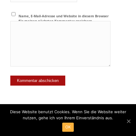
Name, E-Mail-Adresse und Website in diesem Browser
für meinen nächsten Kommentar speichern.
Diese Website benutzt Cookies. Wenn Sie die Website weiter
nutzen, gehe ich von Ihrem Einverständnis aus.
© Copyright - Tierpension Lämmerhirt -
Enfold Theme by Kriesi
OK
Reservierung
Kontakt
Impressum
Datenschutzerklärung