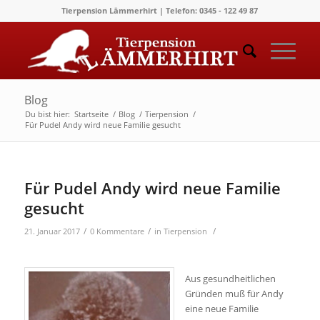
Tierpension Lämmerhirt | Telefon: 0345 - 122 49 87
Blog
Du bist hier:
Startseite
/
Blog
/
Tierpension
/
Für Pudel Andy wird neue Familie gesucht
Für Pudel Andy wird neue Familie
gesucht
/
/
/
21. Januar 2017
0 Kommentare
in
Tierpension
Aus gesundheitlichen
Gründen muß für Andy
eine neue Familie